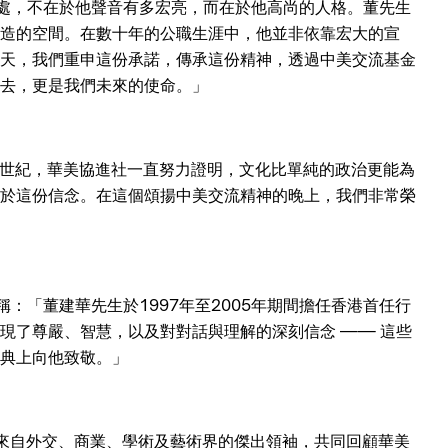
同之處，不在於他聲音有多宏亮，而在於他高尚的人格。董先生
造的空間。在數十年的公職生涯中，他並非依靠宏大的宣
天，我們重申這份承諾，傳承這份精神，透過中美交流基金
去，更是我們未來的使命。」
去一個世紀，華美協進社一直努力證明，文化比單純的政治更能為
於這份信念。在這個頌揚中美交流精神的晚上，我們非常榮
女士亦稱：「董建華先生於1997年至2005年期間擔任香港首任行
現了尊嚴、智慧，以及對對話與理解的深刻信念 —— 這些
典上向他致敬。」
行，匯聚了來自外交、商業、學術及藝術界的傑出領袖，共同回顧華美