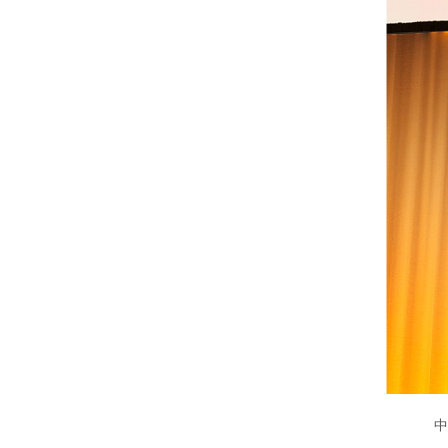
中美交流基金會副主席董立均（Andy Tung）（圖右）赴紐約代表