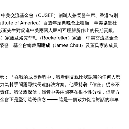
）
中美交流基金會（CUSEF）創辦人兼榮譽主席、香港特別
stitute of America）百週年慶典晚會上獲頒「華美協進社
ard）榮譽，表彰董先生對促進中美兩國人民相互理解所作出的長期貢獻。
）家族及洛克菲勒（Rockefeller）家族。中美交流基金會
這項榮譽，基金會總裁
周建成
（James Chau）及董氏家族成員
他表示： 「在我的成長過程中，我看到父親比我認識的任何人都
力為棘手問題尋找長遠解決方案。他秉持著『信任』從來不
責任。我父親深信，儘管中美兩國存在根本性分歧，但雙方
金會正是堅守這份信念 —— 這是一個致力促進對話的非牟