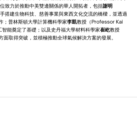
位致力於推動中美雙邊關係的華人開拓者，包括
謝明
二人攜手搭建生物科技、慈善事業與東西文化交流的橋樑，並透過
動相關工作；普林斯頓大學計算機科學家
李凱
教授（Professor Kai
代人工智能奠定了基礎；以及史丹福大學材料科學家
崔屹
教授
能源技術方面取得突破，並積極推動全球氣候解決方案的發展。