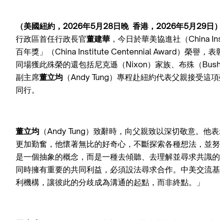
（美國紐約，2026年5月28日晚 香港，2026年5月29日
行政區首任行政長官
董建華
，今日於華美協進社（China In
百年獎」（China Institute Centennial Aw
同場獲此殊榮的還包括尼克遜（Nixon）家族、布殊（Bush
副主席
董立均
（Andy Tung）專程赴紐約代表父親接受
同行。
董立均
（Andy Tung）致辭時，向父親致以深切敬意。
更加勤奮，他懷著無比的好奇心，不斷探索各種想法，並努
是一個抽象的概念，而是一種去傾聽、去理解並尋求共識的
同時擁有重要的共同利益，必須設法尋求合作。中美交流基
利機構，讓彼此的分歧成為溝通的起點，而非終點。」