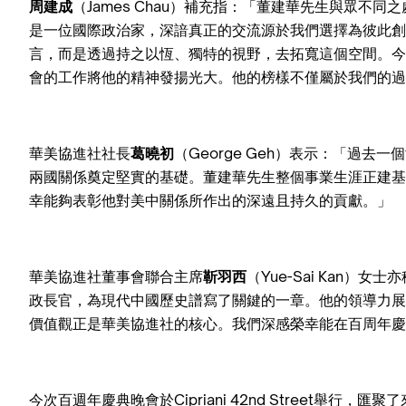
周建成
（James Chau）補充指：「董建華先生與眾不
是一位國際政治家，深諳真正的交流源於我們選擇為彼此創
言，而是透過持之以恆、獨特的視野，去拓寬這個空間。今
會的工作將他的精神發揚光大。他的榜樣不僅屬於我們的過
華美協進社社長
葛曉初
（George Geh）表示：「過
兩國關係奠定堅實的基礎。董建華先生整個事業生涯正建基
幸能夠表彰他對美中關係所作出的深遠且持久的貢獻。」
華美協進社董事會聯合主席
靳羽西
（Yue-Sai Kan）
政長官，為現代中國歷史譜寫了關鍵的一章。他的領導力展
價值觀正是華美協進社的核心。我們深感榮幸能在百周年慶
今次百週年慶典晚會於Cipriani 42nd Street舉