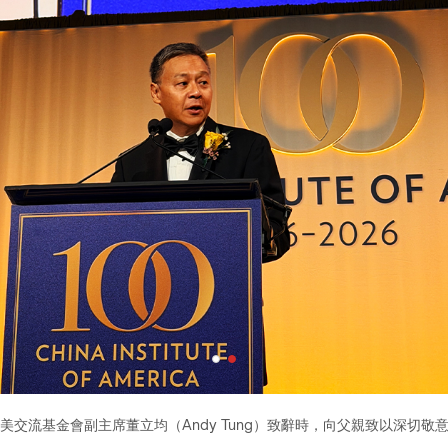
父親董建華先生接受「華美協進社百年獎」（China Institute Centen
左）及董氏家族成員同行。