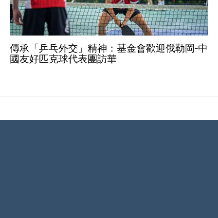
傳承「乒乓外交」精神：基金會歡迎俄勒岡-中
國友好匹克球代表團訪華