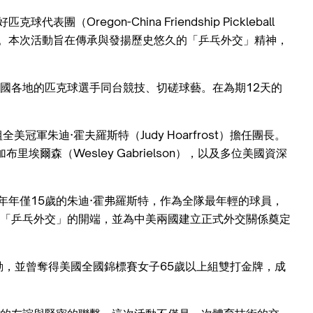
（Oregon-China Friendship Pickleball
流活動。本次活動旨在傳承與發揚歷史悠久的「乒乓外交」精神，
國各地的匹克球選手同台競技、切磋球藝。在為期12天的
軍朱迪·霍夫羅斯特（Judy Hoarfrost）擔任團長。
埃爾森（Wesley Gabrielson），以及多位美國資深
當年年僅15歲的朱迪·霍弗羅斯特，作為全隊最年輕的球員，
「乒乓外交」的開端，並為中美兩國建立正式外交關係奠定
動，並曾奪得美國全國錦標賽女子65歲以上組雙打金牌，成