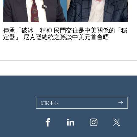
傳承「破冰」精神 民間交往是中美關係的「穩
定器」 尼克遜總統之孫談中美元首會晤
訂閲中心