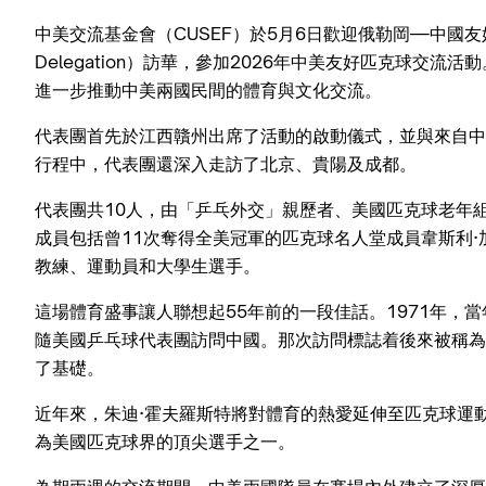
中美交流基金會（CUSEF）於5月6日歡迎俄勒岡—中國友好匹克球代表團
Delegation）訪華，參加2026年中美友好匹克球交
進一步推動中美兩國民間的體育與文化交流。
代表團首先於江西贛州出席了活動的啟動儀式，並與來自中
行程中，代表團還深入走訪了北京、貴陽及成都。
代表團共10人，由「乒乓外交」親歷者、美國匹克球老年組全美冠
成員包括曾11次奪得全美冠軍的匹克球名人堂成員韋斯利·加布里
教練、運動員和大學生選手。
這場體育盛事讓人聯想起55年前的一段佳話。1971年，
隨美國乒乓球代表團訪問中國。那次訪問標誌着後來被稱為
了基礎。
近年來，朱迪·霍夫羅斯特將對體育的熱愛延伸至匹克球運
為美國匹克球界的頂尖選手之一。