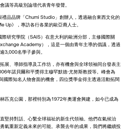
會議等高級別論壇代表青年發聲。
品品牌「Chumi Studio」創辦人，透過融合東西文化的
 Me Up》，專訪各行各業的歐亞裔人士。
際研究學院（SAIS）在意大利的歐洲分部，主修國際關
 Exchange Academy），這是一個由青年主導的倡議，透過
3,000名學子參與。
拓展、導師指導及工作坊，亦有機會與全球領袖同台發表主
06年諾貝爾和平獎得主穆罕默德·尤努斯教授等。峰會為
與國際知名人物會面的機會，四位獎學金得主透過活動拓闊
林匹克公園，那裡特別為1972年奧運會興建，如今已成為
直堅持對話、心繫全球福祉的新生代領袖。他們在氣候治
勇氣重新定義未來的可能。承襲去年的成果，我們將繼續投