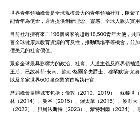
世界青年領袖峰會是全球規模最大的青年領袖社群，匯聚了
能青年為使命，通過提供創新理念、靈感、全球人脈與實
目前社群擁有來自196個國家的超過18,500青年大使
善全球健康與教育資源的可及性，推動職場平等機會，並加
億美元的社會價值。
眾多全球最具影響力的政治、社會、人道主義及商界領袖通
王后、已故科菲·安南、鮑勃·格爾多夫爵士、穆罕默德·尤努
以及多家世界500強企業的首席執行官。
歷屆峰會舉辦城市包括：倫敦（2010、2019）、蘇黎世（
林（2014）、曼谷（2015）、渥太華（2016）、波哥大
（2022）、貝爾法斯特（2023）、蒙特利爾（2024）