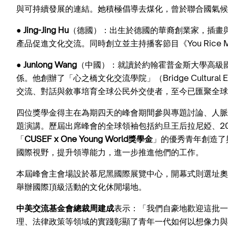
與可持續發展的連結。她積極倡導去煤化，曾於聯合國氣候
●
Jing-Jing Hu
（德國）：出生於德國的華裔創業家，插畫與禮
產品促進文化交流。同時創立並主持播客節目《You Rice
●
Junlong Wang
（中國）：就讀於約翰霍普金斯大學高級國
係。他創辦了「心之橋文化交流學院」（Bridge Cultural
交流、對話與敘事培育全球公民外交使者，至今已匯聚全球逾
四位獎學金得主在為期四天的峰會期間參與專題討論、人脈
題演講。歷屆出席峰會的全球領袖包括約旦王后拉尼婭、20
「
CUSEF x One Young World獎學金
」的優秀青年創造了
國際視野，提升領導能力，進一步推進他們的工作。
本屆峰會主會場設於慕尼黑國際展覽中心，開幕式則選址奧
舉辦國際頂級活動的文化休閒場地。
中美交流基金會總裁周建成
表示：「我們自豪地歡迎這批一
理、法律政策等領域的實踐
彰顯了
青年一代如何以想像力與