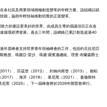
在各社區及商業領域積極創造變革的年輕力量。該組織以賦
用技能，協助年輕領袖推動切實的正面變革。
，共同致力於建設更美好的世界。由成員主導的倡議項目正在改
速循環經濟發展。過去三年間，該網絡已累計創造超過40
過年度峰會支持世界青年領袖峰會的工作，包括約旦拉尼亞
斯教授、瑪麗亞·雷沙、瑪麗·羅賓遜總統、理查·布蘭森爵士
2011）、匹茲堡（2012）、約翰內斯堡（2013）、都柏
（2017）、海牙（2018）、慕尼黑（2021）、曼徹斯特
、慕尼黑（2025）。下一屆峰會將於2026年開普敦舉行。