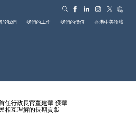
關於我們
我們的工作
我們的價值
香港中美論壇
我們的故事
對話
我們的影響力
治理架構
教育
基金會動態
年度报告
新媒體
研究報告
文化
我們的社區
全球動議
首任行政長官董建華 獲華
民相互理解的長期貢獻