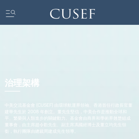
我們的影響力
壇
基金會動態
新聞
媒體中心
訂閲中心
治理架構
研究報告
我們的社區
中美交流基金會 (CUSEF) 由環球航運界領袖、香港首任行政長官董
ocus
建華先生於 2008 年創立。董先生堅信，中美合作是推動全球和
ent
平、繁榮與人類進步的關鍵動力。基金會由商界和學術界翹楚組成
董事會，由主席趙令歡先生、副主席馮國經博士及董立均先生領
銜，執行團隊由總裁周建成先生領導。