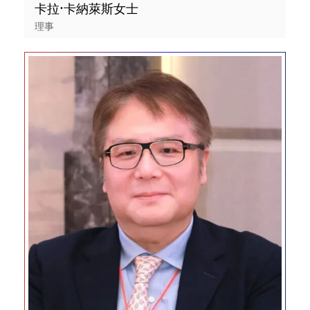
卡拉·卡納萊斯女士
理事