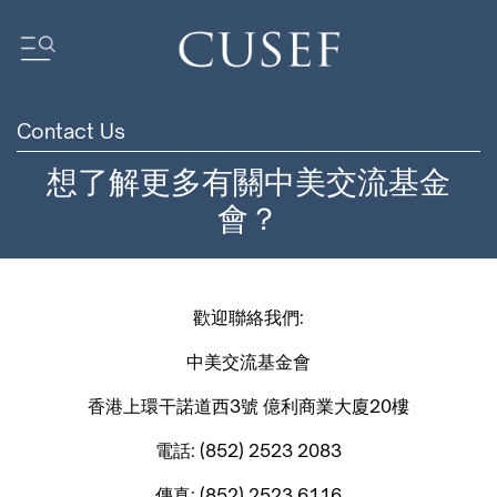
Contact Us
我們的影響力
想了解更多有關中美交流基金
m
基金會動態
會？
ogues
新聞
s
媒體中心
訂閲中心
歡迎聯絡我們:
研究報告
中美交流基金會
我們的社區
香港上環干諾道西3號 億利商業大廈20樓
電話: (852) 2523 2083
傳真: (852) 2523 6116