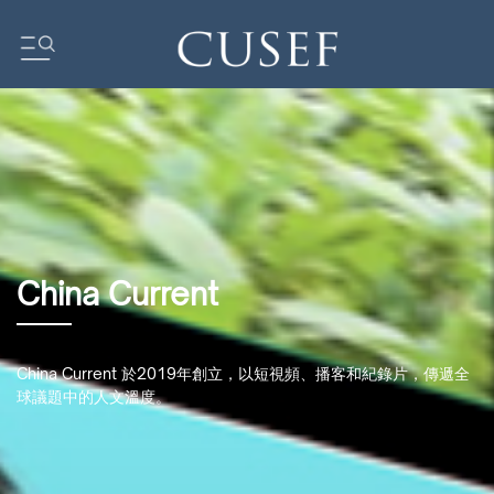
我們的影響力
壇
基金會動態
新聞
媒體中心
訂閲中心
China Current
研究報告
我們的社區
China Current 於2019年創立，以短視頻、播客和紀錄片，傳遞全
ocus
球議題中的人文溫度。
ent