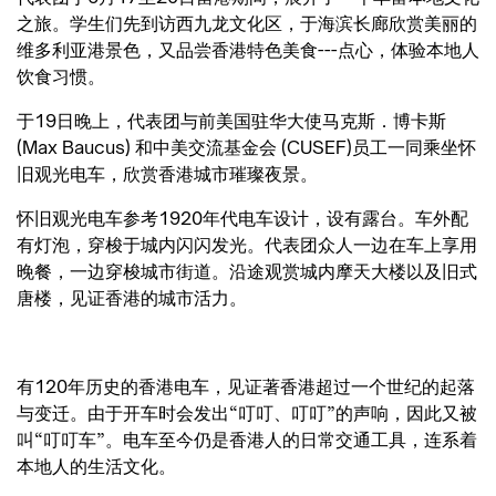
之旅。学生们先到访西九龙文化区，于海滨长廊欣赏美丽的
维多利亚港景色，又品尝香港特色美食---点心，体验本地人
饮食习惯。
于19日晚上，代表团与前美国驻华大使马克斯．博卡斯
(Max Baucus) 和中美交流基金会 (CUSEF)员工一同乘坐怀
旧观光电车，欣赏香港城市璀璨夜景。
怀旧观光电车参考1920年代电车设计，设有露台。车外配
有灯泡，穿梭于城内闪闪发光。代表团众人一边在车上享用
晚餐，一边穿梭城市街道。沿途观赏城内摩天大楼以及旧式
唐楼，见证香港的城市活力。
有120年历史的香港电车，见证著香港超过一个世纪的起落
与变迁。由于开车时会发出“叮叮、叮叮”的声响，因此又被
叫“叮叮车”。电车至今仍是香港人的日常交通工具，连系着
本地人的生活文化。