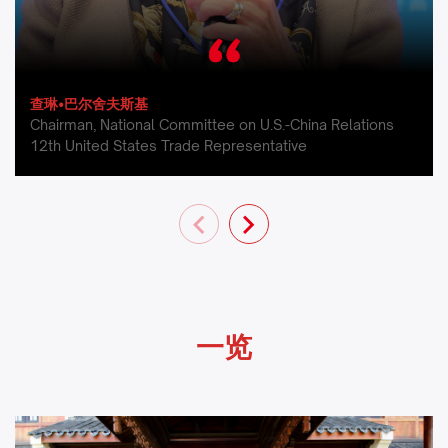
查琳•巴尔舍夫斯基
Chairman, National Committee on U.S.-China Relations
12th United States Trade Representative
一览