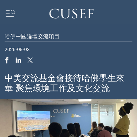
哈佛中國論壇交流項目
我們的影響力
2025-09-03
壇
基金會動態
新聞
媒體中心
中美交流基金會接待哈佛學生來
訂閲中心
華 聚焦環境工作及文化交流
研究報告
我們的社區
ocus
ent