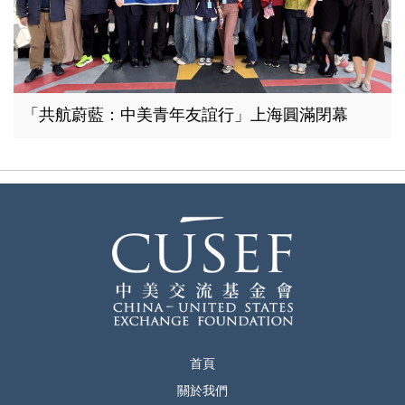
「共航蔚藍：中美青年友誼行」上海圓滿閉幕
首頁
關於我們